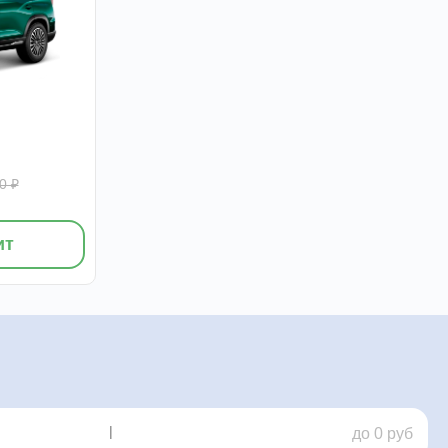
0 ₽
ит
|