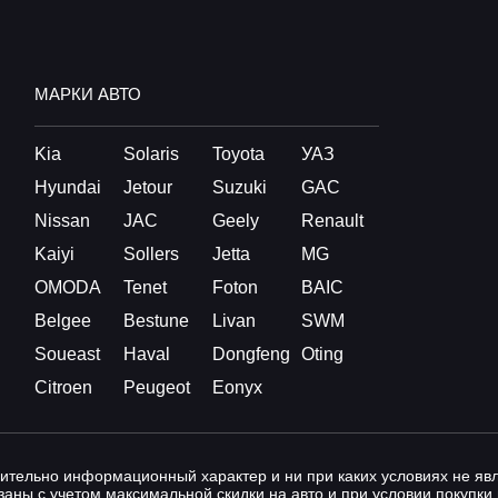
МАРКИ АВТО
Kia
Solaris
Toyota
УАЗ
Hyundai
Jetour
Suzuki
GAC
Nissan
JAC
Geely
Renault
Kaiyi
Sollers
Jetta
MG
OMODA
Tenet
Foton
BAIC
Belgee
Bestune
Livan
SWM
Soueast
Haval
Dongfeng
Oting
Citroen
Peugeot
Eonyx
ительно информационный характер и ни при каких условиях не я
аны с учетом максимальной скидки на авто и при условии покупки 