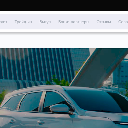
едит
Трейд-ин
Выкуп
Банки-партнеры
Отзывы
Серв