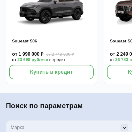
Soueast S06
Soueast S
от 1 990 000 ₽
от 2 249 
от 2 749 000 ₽
от
23 698 руб/мес
в кредит
от
26 783 
Купить в кредит
К
Поиск по параметрам