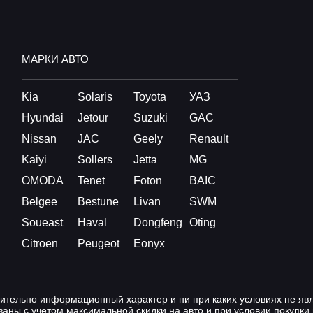
МАРКИ АВТО
Kia
Solaris
Toyota
УАЗ
Hyundai
Jetour
Suzuki
GAC
Nissan
JAC
Geely
Renault
Kaiyi
Sollers
Jetta
MG
OMODA
Tenet
Foton
BAIC
Belgee
Bestune
Livan
SWM
Soueast
Haval
Dongfeng
Oting
Citroen
Peugeot
Eonyx
ительно информационный характер и ни при каких условиях не я
аны с учетом максимальной скидки на авто и при условии покупки 