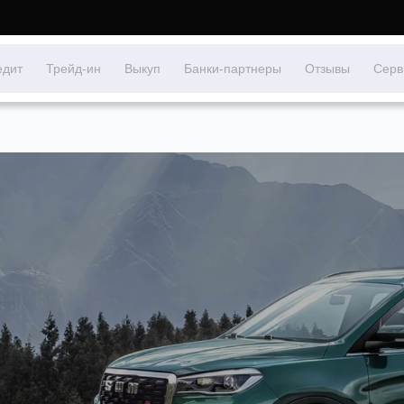
едит
Трейд-ин
Выкуп
Банки-партнеры
Отзывы
Серв