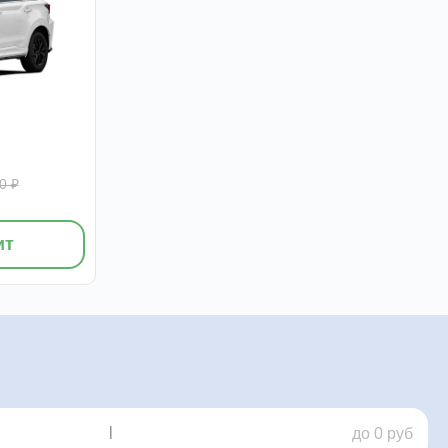
0 ₽
ит
|